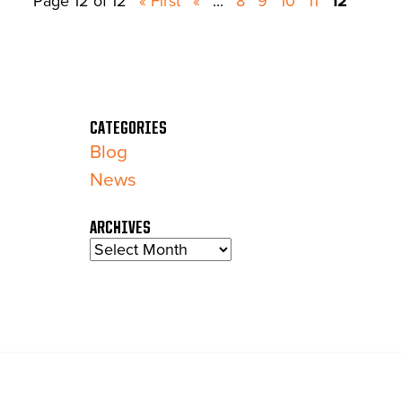
Page 12 of 12
« First
«
...
8
9
10
11
12
CATEGORIES
Blog
News
ARCHIVES