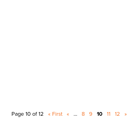
Page 10 of 12
« First
«
...
8
9
10
11
12
»